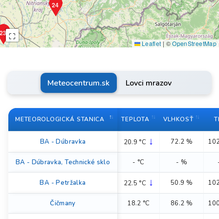
24
23
⛶
Leaflet
|
©
OpenStreetMap
Meteocentrum.sk
Lovci mrazov
METEOROLOGICKÁ STANICA
TEPLOTA
VLHKOSŤ
T
↓
BA - Dúbravka
72.2 %
102
20.9 °C
BA - Dúbravka, Technické sklo
- °C
- %
↓
BA - Petržalka
50.9 %
102
22.5 °C
Čičmany
18.2 °C
86.2 %
100