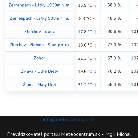
↑
Zerrenpach - Látky 1030m n. m.
58.0 %
16.9 °C
↑
Zerrenpach - Látky 930m n. m.
48.5 %
8.3 °C
↓
Zliechov - obec
80.6 %
101
17.8 °C
↑
Zliechov - žľabina - Slav. potok
77.0 %
102
18.0 °C
↑
Zohor
67.0 %
102
21.3 °C
↓
Žikava - Dlhé Diely
70.2 %
102
19.5 °C
↓
Žilina - Malý Diel
58.3 %
101
31.2 °C
info@meteocentrum.sk
Prevádzkovateľ portálu Meteocentrum.sk - Mgr. Michal