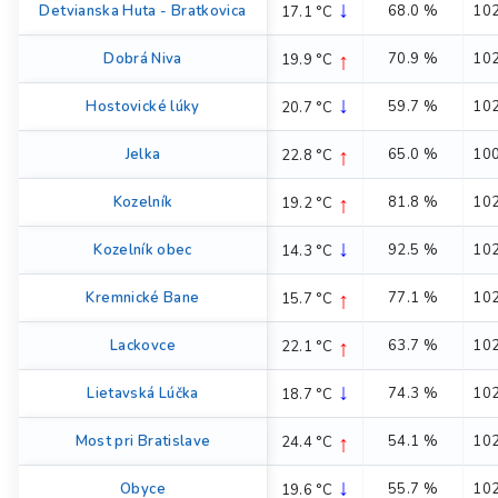
↓
Detvianska Huta - Bratkovica
68.0 %
102
17.1 °C
↑
Dobrá Niva
70.9 %
102
19.9 °C
↓
Hostovické lúky
59.7 %
102
20.7 °C
↑
Jelka
65.0 %
100
22.8 °C
↑
Kozelník
81.8 %
102
19.2 °C
↓
Kozelník obec
92.5 %
102
14.3 °C
↑
Kremnické Bane
77.1 %
102
15.7 °C
↑
Lackovce
63.7 %
102
22.1 °C
↓
Lietavská Lúčka
74.3 %
102
18.7 °C
↑
Most pri Bratislave
54.1 %
102
24.4 °C
↓
Obyce
55.7 %
102
19.6 °C