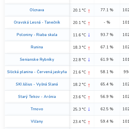
↑
Olcnava
77.1 %
102
20.1 °C
↑
Oravská Lesná - Tanečník
- %
101
20.1 °C
↓
Poloniny - Riaba skala
93.7 %
102
11.6 °C
↑
Runina
67.1 %
102
18.3 °C
↓
Senianske Rybníky
61.9 %
101
22.8 °C
↑
Silická planina - Červená jaskyňa
58.1 %
99
21.6 °C
↑
SKI Július - Vyšná Slaná
65.4 %
102
18.2 °C
↑
Starý Tekov - Arónia
56.9 %
102
23.6 °C
↓
Trnovo
62.5 %
102
25.3 °C
↑
Vlčany
59.4 %
101
23.4 °C